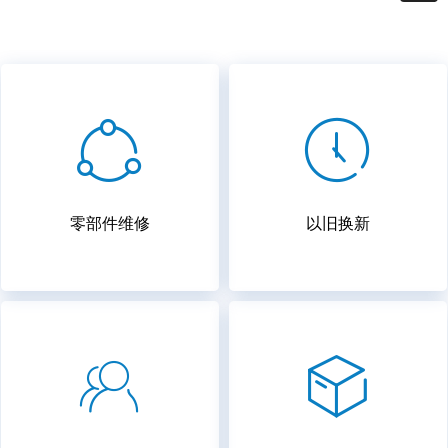
ꁢ
ꂂ
零部件维修
以旧换新
ꁘ
ꁦ