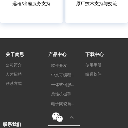
远程/出差服务支持
原厂技术支持与交流
关于简思
产品中心
下载中心
公司简介
使用手册
软件开发
编辑软件
中
文可编程控制器
人才招聘
联系方式
一
体式伺服电机
柔性机械手
电
子陶瓷自动化装备
联系我们