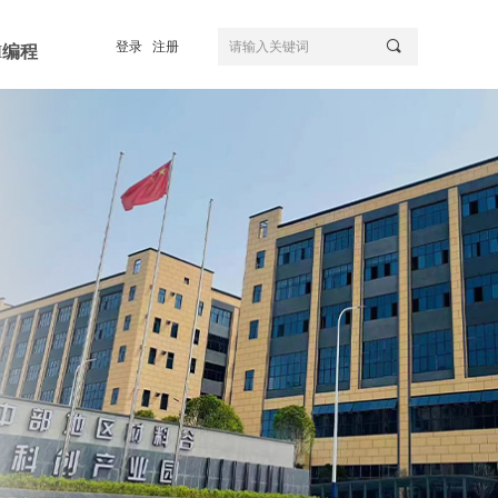
끠
登录
注册
I编程