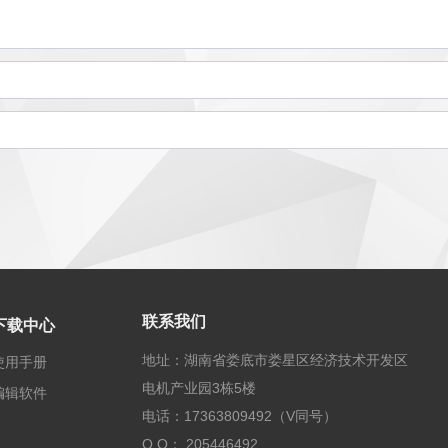
联系我们
下载中心
地址：湖南省娄底市娄星区经济技术开发区
使用手册
电机产业园3栋5楼
编辑软件
电话：17363809492（V同号）
Q Q： 205446492