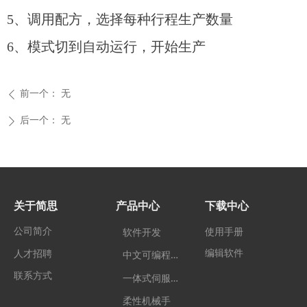
5、调用配方，选择每种行程生产数量
6、模式切到自动运行，开始生产
前一个：
无
ꄴ
后一个：
无
ꄲ
关于简思
产品中心
下载中心
公司简介
使用手册
软件开发
编辑软件
中
文可编程控制器
人才招聘
联系方式
一
体式伺服电机
柔性机械手