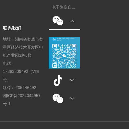
电
子陶瓷自动化装备
联系我们
地址：湖南省娄底市娄
星区经济技术开发区电
机产业园3栋5楼
电话：
17363809492（V同
号）
Q Q： 205446492
湘ICP备2024044957
号-1