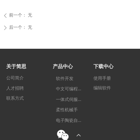
前一个：
无
ꄴ
后一个：
无
ꄲ
关于简思
产品中心
下载中心
公司简介
使用手册
软件开发
编辑软件
中
文可编程控制器
人才招聘
联系方式
一
体式伺服电机
柔性机械手
电
子陶瓷自动化装备