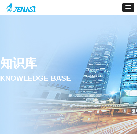
知识库
KNOWLEDGE BASE