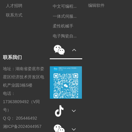
编辑软件
中
文可编程控制器
人才招聘
联系方式
一
体式伺服电机
柔性机械手
电
子陶瓷自动化装备
联系我们
地址：湖南省娄底市娄
星区经济技术开发区电
机产业园3栋5楼
电话：
17363809492（V同
号）
Q Q： 205446492
湘ICP备2024044957